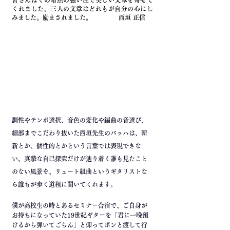
皆さんぼくの暗黙の強い圧で美しい文章を寄せて
くれました。
三人の文章はどれもが自分の心にし
みました。励まされました。 西垣 正信
- guitalist -
鈴木 大介
DAISUKE SUZUKI
調性やテンポ選択、音色の変化や編曲の音選び、
細部までこだわり抜いた西垣先生のバッハは、斬
新とか、個性的とかという言葉では表現できな
い、真摯な自己探究だけが辿り着く誰も見たこと
のない風景を、リュート組曲というギタリストな
ら誰もが歩く道程に開いてくれます。
僕が高校生の時​とあるセミナー合宿で、ご自身が
お持ちになっていた19世紀ギターを「君に一晩預
けるから弾いてごらん」と仰ってポンと渡して行