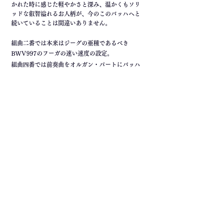
かれた時に感じた軽やかさと深み、温かくもソリ
ッドな叡智溢れるお人柄が、今のこのバッハへと
続いていることは間違いありません。
組曲二番では本来はジーグの亜種であるべき
BWV997のフーガの速い速度の設定。
組曲四番では前奏曲をオルガン・パートにバッハ
自ら転用したカンタータ≪神よ、我ら汝に感謝す
BWV29≫からのBWV1006aのこの曲への引用、
その他にも様々に多彩な装飾音の可能性など、は
っとさせられる瞬間に満ちているのです。
- Pianist
-
文筆家
内藤 晃
AKIRA NAITO
音楽に心動かされると、時にはなぜか、あぁ、自分