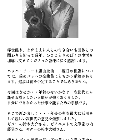
浮世離れ、わがままに人との付き合いも団体との
関わりも断って数年、ひきこもりのぼくの生活を
理解し支えてくださった皆様に深く感謝します。
バッハ・リュート組曲全曲 二度目の出版につい
ては、
前のバッハの全曲集にもちがう愛着があり
ます。進歩は前を否定することではありません。
今回はなぜか・・年齢のせいかな？ 次世代にも
託せる標としたいと願いが強くありました。
自分にできなかった仕事を託すための手紙です。
そこで厚かましく・・・年長の利を最大に活用を
して親しい次世代の意見を強要しました。
ギターの鈴木大介さん、ピアニストで文筆家の内
藤晃さん、ギターの松本大樹さん。