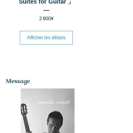
Suites for Guitar 」
Prix
2 800¥
Afficher les détails
Message
masanobu nisigaki