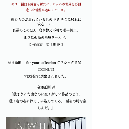
ギター編曲も録音も新たに、バッハの世界を再創
造した新盤が遂にリリース。
似たものが溢れている世の中で そこに居れば
安心・・・
真逆のこのCD。取り替え不可で唯一無二。
まさに孤高の西垣ワールド。
​【 作曲家 福士則夫 】
朝日新聞 「for your collection クラシック音楽」
2023/9/21
"推薦盤"に選出されました。
金澤正剛 評
「聴きなれた曲なのに全く新しい作品のよう。
聴く者の心に深くしみ込んでくる。 至福の時を楽
しんだ。」