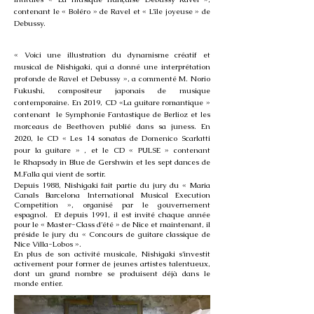
contenant le « Boléro » de Ravel et « L’île joyeuse » de
Debussy.
« Voici une illustration du dynamisme créatif et
musical de Nishigaki, qui a donné une interprétation
profonde de Ravel et Debussy », a commenté M. Norio
Fukushi, compositeur japonais de musique
contemporaine.
En 2019, CD «La guitare romantique »
contenant le Symphonie Fantastique de Berlioz et les
morceaus de Beethoven publié dans sa juness. En
2020, le CD « Les 14 sonatas de Domenico Scarlatti
pour la guitare » , et le CD « PULSE » contenant
le
Rhapsody in Blue de Gershwin et les sept dances de
M.Falla qui vient de sortir.
Depuis 1988, Nishigaki fait partie du jury du « Maria
Canals Barcelona International Musical Execution
Competition », organisé par le gouvernement
espagnol. Et depuis 1991, il est invité chaque année
pour le « Master-Class d’été » de Nice et maintenant, il
préside le jury du « Concours de guitare classique de
Nice Villa-Lobos ».
En plus de son activité musicale, Nishigaki s’investit
activement pour former de jeunes artistes talentueux,
dont un grand nombre se produisent déjà dans le
monde entier.