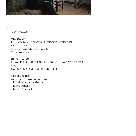
REPERTOIRE
≪J.S.Bach≫
Lutes Suites／1.WV996 2.BWV997 3.BWV995
4.BVW1006a
※Touts Jouer dans un recital
Chaconne etc
≪D.Scarlatti≫
Sonata K.9, 11, 32, 34, 54, 94, 480, 141, 146, 175, 208, 232,
322,
376, 377, 379, 380, 384, 462, 466, 491･･･
≪F.schubert≫
Arpeggione Sonata pour solo
Mov1 Allegro moderato
Mov2 Adagio
Mov3 Allegretto
Winterreise
Gute Nacht
Der Lindenbaum
Der Leiermann
Die Nebensonnen
etc
≪N.Paganini≫
Grand Sonata pour solo
43 Ghiribizzi
22 pièces pour guitare seule
MS 106, Menueto, en mi majeur, pour mandoline solo,
violon et Guitare
Grand Sonata avec violon