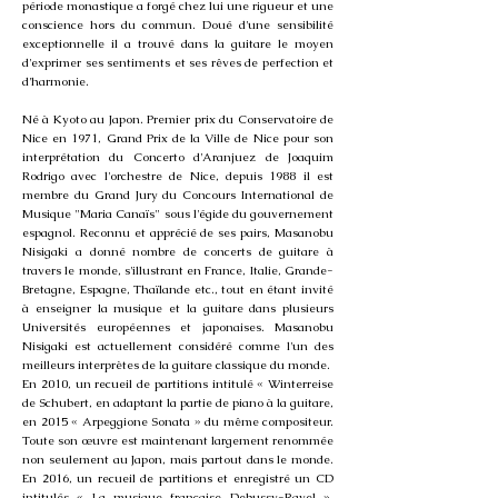
période monastique a forgé chez lui une rigueur et une
conscience hors du commun. Doué d'une sensibilité
exceptionnelle il a trouvé dans la guitare le moyen
d'exprimer ses sentiments et ses rêves de perfection et
d'harmonie.
Né à Kyoto au Japon. Premier prix du Conservatoire de
Nice en 1971, Grand Prix de la Ville de Nice pour son
interprétation du Concerto d'Aranjuez de Joaquim
Rodrigo avec l'orchestre de Nice, depuis 1988 il est
membre du Grand Jury du Concours International de
Musique "Maria Canaïs" sous l'égide du gouvernement
espagnol. Reconnu et apprécié de ses pairs, Masanobu
Nisigaki a donné nombre de concerts de guitare à
travers le monde, s'illustrant en France, Italie, Grande-
Bretagne, Espagne, Thaïlande etc., tout en étant invité
à enseigner la musique et la guitare dans plusieurs
Universités européennes et japonaises. Masanobu
Nisigaki est actuellement considéré comme l'un des
meilleurs interprètes de la guitare classique du monde.
En 2010, un recueil de partitions intitulé « Winterreise
de Schubert, en adaptant la partie de piano à la guitare,
en 2015 « Arpeggione Sonata » du même compositeur.
Toute son œuvre est maintenant largement renommée
non seulement au Japon, mais partout dans le monde.
En 2016, un recueil de partitions et enregistré un CD
intitulés « La musique française Debussy-Ravel »,