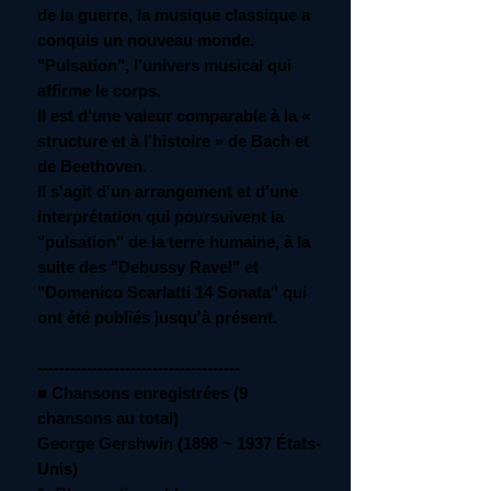
de la guerre, la musique classique a
conquis un nouveau monde.
"Pulsation", l'univers musical qui
affirme le corps.
Il est d'une valeur comparable à la «
structure et à l'histoire » de Bach et
de Beethoven.
Il s'agit d'un arrangement et d'une
interprétation qui poursuivent la
"pulsation" de la terre humaine, à la
suite des "Debussy Ravel" et
"Domenico Scarlatti 14 Sonata" qui
ont été publiés jusqu'à présent.
-------------------------------------
■ Chansons enregistrées (9
chansons au total)
George Gershwin (1898 ~ 1937 États-
Unis)