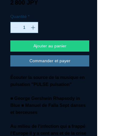
Prix
2 800 JPY
Quantité
*
Ajouter au panier
Commander et payer
Écouter la source de la musique en
pulsation "PULSE pulsation"
■ George Gershwin Rhapsody in
Blue ■ Manuel de Falla Sept danses
et berceuses
Au milieu de l'infection qui a frappé
l'Europe il y a cent ans et de la crise