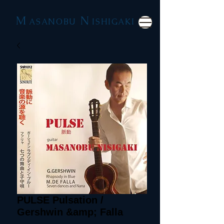
M
N
ASANOBU
ISHIGAKI
PULSE Pulsation /
Gershwin &amp; Falla