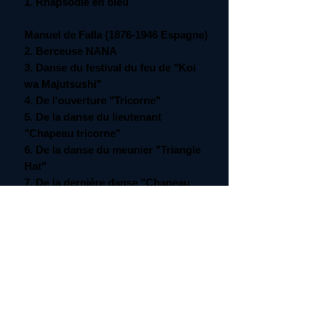
1. Rhapsodie en bleu
Manuel de Falla (1876-1946 Espagne)
2. Berceuse NANA
3. Danse du festival du feu de "Koi
wa Majutsushi"
4. De l'ouverture "Tricorne"
5. De la danse du lieutenant
"Chapeau tricorne"
6. De la danse du meunier "Triangle
Hat"
7. De la dernière danse "Chapeau
tricorne"
8. Le tombeau de Debussy
9. De la danse espagnole "La vida
breve"
■ Performance : Masanobu Nishigaki
masanobu NISHIGAKI
■ Arrangement : Masanobu Nishigaki